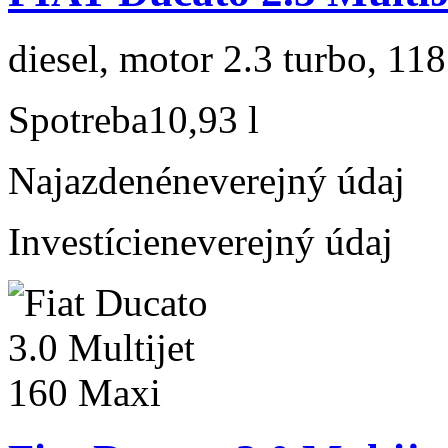
diesel, motor 2.3 turbo, 118
Spotreba
10,93 l
Najazdené
neverejný údaj
Investície
neverejný údaj