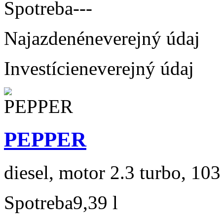
Spotreba
---
Najazdené
neverejný údaj
Investície
neverejný údaj
PEPPER
diesel, motor 2.3 turbo, 103
Spotreba
9,39 l