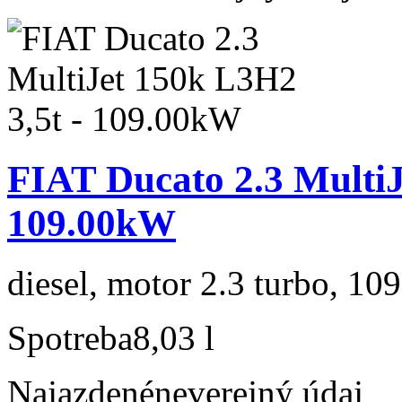
FIAT Ducato 2.3 MultiJ
109.00kW
diesel, motor 2.3 turbo, 109
Spotreba
8,03 l
Najazdené
neverejný údaj