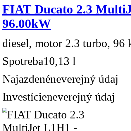
FIAT Ducato 2.3 Multi
96.00kW
diesel, motor 2.3 turbo, 96 
Spotreba
10,13 l
Najazdené
neverejný údaj
Investície
neverejný údaj