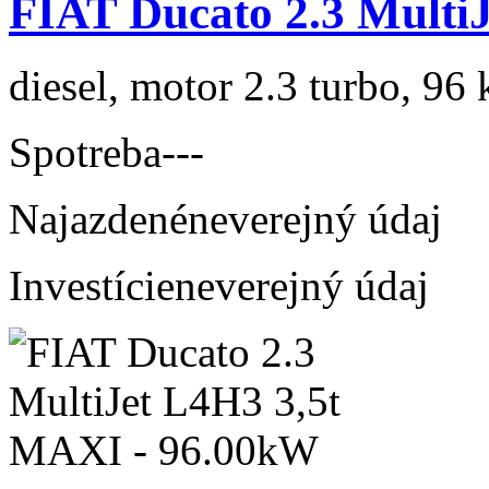
FIAT Ducato 2.3 MultiJ
diesel, motor 2.3 turbo, 96 
Spotreba
---
Najazdené
neverejný údaj
Investície
neverejný údaj