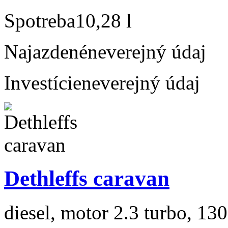
Spotreba
10,28 l
Najazdené
neverejný údaj
Investície
neverejný údaj
Dethleffs caravan
diesel, motor 2.3 turbo, 130