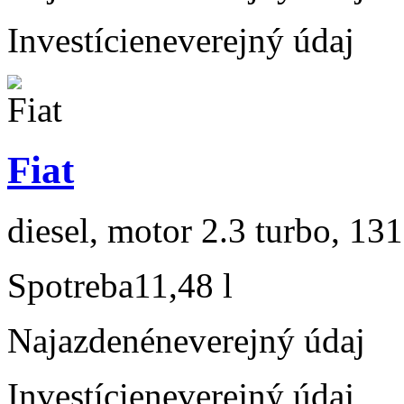
Investície
neverejný údaj
Fiat
diesel, motor 2.3 turbo, 131
Spotreba
11,48 l
Najazdené
neverejný údaj
Investície
neverejný údaj