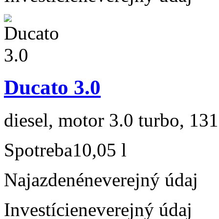
Ducato 3.0
diesel, motor 3.0 turbo, 131
Spotreba
10,05 l
Najazdené
neverejný údaj
Investície
neverejný údaj