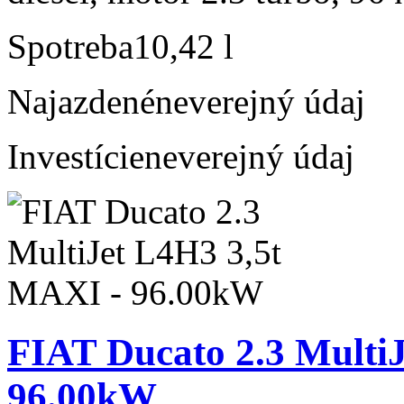
Spotreba
10,42 l
Najazdené
neverejný údaj
Investície
neverejný údaj
FIAT Ducato 2.3 Multi
96.00kW