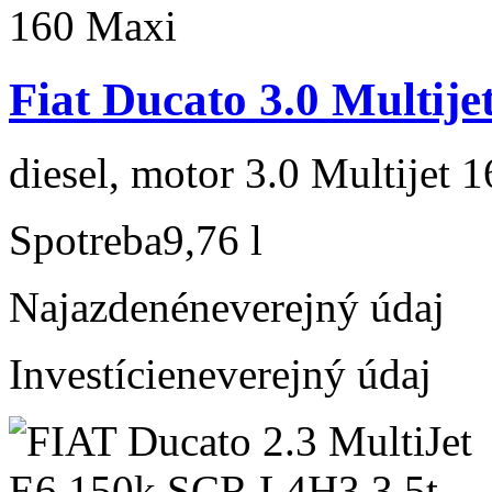
Fiat Ducato 3.0 Multije
diesel, motor 3.0 Multijet 
Spotreba
9,76 l
Najazdené
neverejný údaj
Investície
neverejný údaj