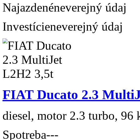
Najazdené
neverejný údaj
Investície
neverejný údaj
FIAT Ducato 2.3 MultiJ
diesel, motor 2.3 turbo, 96 
Spotreba
---