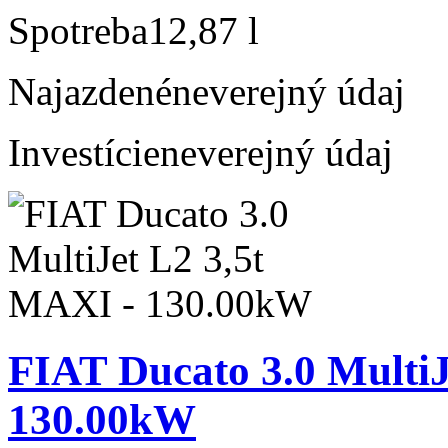
Spotreba
12,87 l
Najazdené
neverejný údaj
Investície
neverejný údaj
FIAT Ducato 3.0 MultiJ
130.00kW