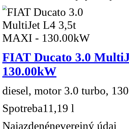
FIAT Ducato 3.0 MultiJ
130.00kW
diesel, motor 3.0 turbo, 130
Spotreba
11,19 l
Najazdené
neverejný údaj