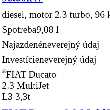
diesel, motor 2.3 turbo, 96 
Spotreba
9,08 l
Najazdené
neverejný údaj
Investície
neverejný údaj