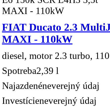
FIAT Ducato 2.3 Multi
MAXI - 110kW
diesel, motor 2.3 turbo, 110
Spotreba
2,39 l
Najazdené
neverejný údaj
Investície
neverejný údaj