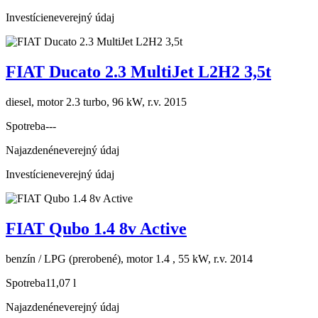
Investície
neverejný údaj
FIAT Ducato 2.3 MultiJet L2H2 3,5t
diesel, motor 2.3 turbo, 96 kW, r.v. 2015
Spotreba
---
Najazdené
neverejný údaj
Investície
neverejný údaj
FIAT Qubo 1.4 8v Active
benzín / LPG (prerobené), motor 1.4 , 55 kW, r.v. 2014
Spotreba
11,07 l
Najazdené
neverejný údaj