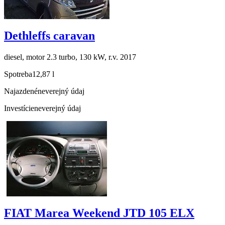
Dethleffs caravan
diesel, motor 2.3 turbo, 130 kW, r.v. 2017
Spotreba
12,87 l
Najazdené
neverejný údaj
Investície
neverejný údaj
FIAT Marea Weekend JTD 105 ELX