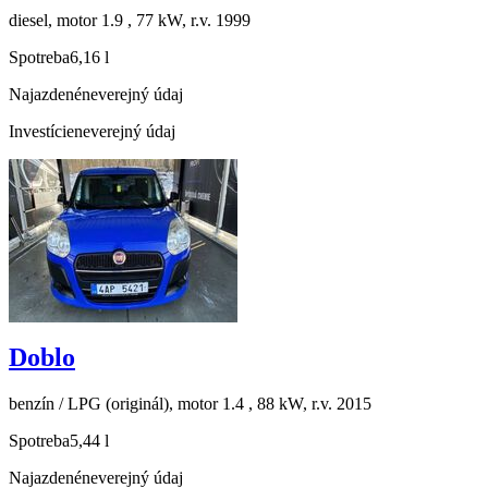
diesel, motor 1.9 , 77 kW, r.v. 1999
Spotreba
6,16 l
Najazdené
neverejný údaj
Investície
neverejný údaj
Doblo
benzín / LPG (originál), motor 1.4 , 88 kW, r.v. 2015
Spotreba
5,44 l
Najazdené
neverejný údaj