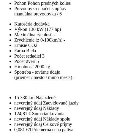
Pohon
Pohon predných kolies
Prevodovka / počet stupňov
manuálna prevodovka / 6
Karoséria
dodávka
Výkon
130 kW (177 hp)
Maximálna rýchlosť
-
Zrýchlenie (z 0-100km/h)
-
Emisie CO2
-
Farba
Biela
Počet sedadiel
3
Počet dverí
5
Hmotnosť
2090 kg
Spotreba - továrne údaje
(priemer / mesto / mimo mesta)
-
15 330 km
Najazdené
neverejný údaj
Zaevidované jazdy
neverejný údaj
Náklady
124,81 €
Suma tankovania
neverejný údaj
Náklady spolu
neverejný údaj
Celkové príjmy
0,081 €/l
Priemerná cena paliva