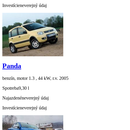
Investície
neverejný údaj
Panda
benzín, motor 1.3 , 44 kW, r.v. 2005
Spotreba
9,30 l
Najazdené
neverejný údaj
Investície
neverejný údaj