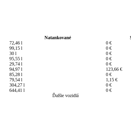
Natankované
72,46 l
0 €
99,15 l
0 €
30 l
0 €
95,55 l
0 €
29,74 l
0 €
94,97 l
123,66 €
85,28 l
0 €
79,54 l
1,15 €
304,27 l
0 €
644,41 l
0 €
Ďalšie vozidlá