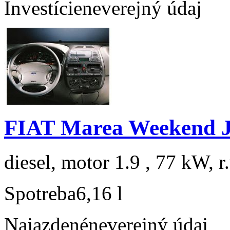
Investície
neverejný údaj
FIAT Marea Weekend 
diesel, motor 1.9 , 77 kW, r
Spotreba
6,16 l
Najazdené
neverejný údaj