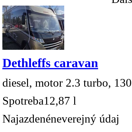
Dethleffs caravan
diesel, motor 2.3 turbo, 130
Spotreba
12,87 l
Najazdené
neverejný údaj