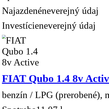
Najazdené
neverejný údaj
Investície
neverejný údaj
FIAT Qubo 1.4 8v Activ
benzín / LPG (prerobené), m