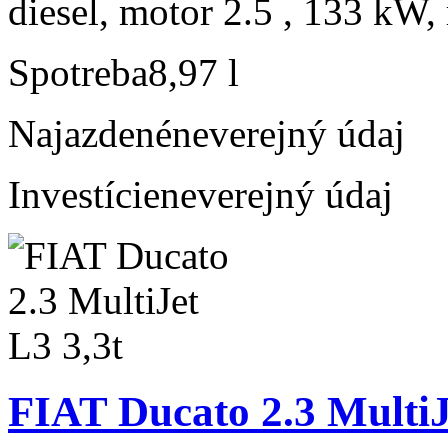
diesel, motor 2.5 , 133 kW, 
Spotreba
8,97 l
Najazdené
neverejný údaj
Investície
neverejný údaj
FIAT Ducato 2.3 MultiJ