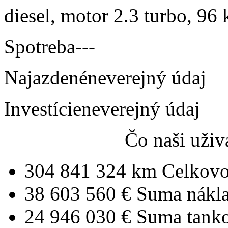
diesel, motor 2.3 turbo, 96 
Spotreba
---
Najazdené
neverejný údaj
Investície
neverejný údaj
Čo naši uživ
304 841 324 km
Celkovo
38 603 560 €
Suma nákl
24 946 030 €
Suma tank