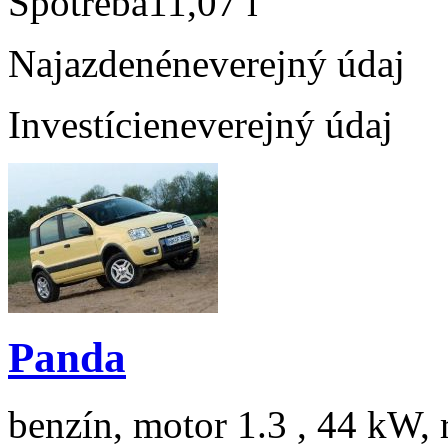
Spotreba
11,07 l
Najazdené
neverejný údaj
Investície
neverejný údaj
Panda
benzín, motor 1.3 , 44 kW, 