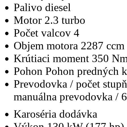
Palivo
diesel
Motor
2.3 turbo
Počet valcov
4
Objem motora
2287 ccm
Krútiaci moment
350 N
Pohon
Pohon predných k
Prevodovka / počet stup
manuálna prevodovka / 6
Karoséria
dodávka
Výkon
130 kW (177 hp)