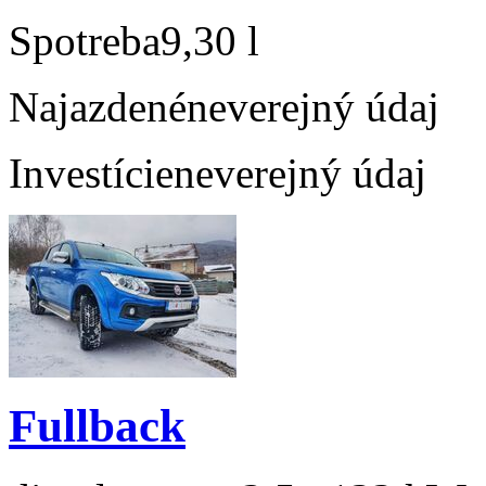
Spotreba
9,30 l
Najazdené
neverejný údaj
Investície
neverejný údaj
Fullback