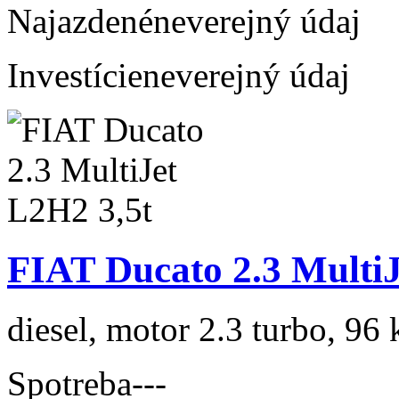
Najazdené
neverejný údaj
Investície
neverejný údaj
FIAT Ducato 2.3 MultiJ
diesel, motor 2.3 turbo, 96 
Spotreba
---