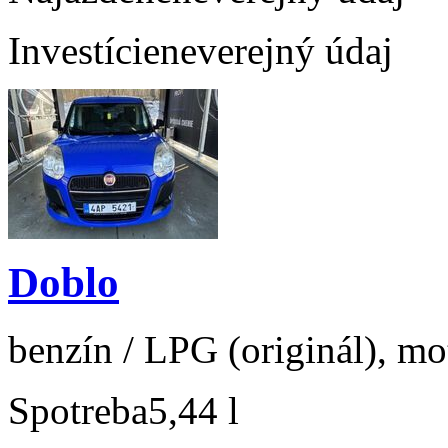
Investície
neverejný údaj
Doblo
benzín / LPG (originál), mo
Spotreba
5,44 l