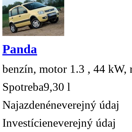
Panda
benzín, motor 1.3 , 44 kW, 
Spotreba
9,30 l
Najazdené
neverejný údaj
Investície
neverejný údaj