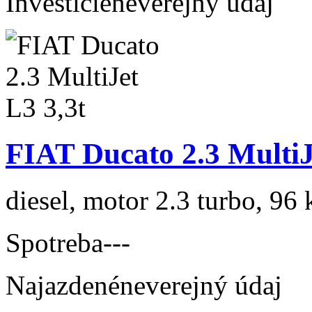
Investície
neverejný údaj
FIAT Ducato 2.3 MultiJ
diesel, motor 2.3 turbo, 96 
Spotreba
---
Najazdené
neverejný údaj