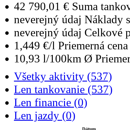
42 790,01 €
Suma tankov
neverejný údaj
Náklady 
neverejný údaj
Celkové 
1,449 €/l
Priemerná cena 
10,93 l/100km
Ø Priemer
Všetky aktivity (537)
Len tankovanie (537)
Len financie (0)
Len jazdy (0)
Dátum