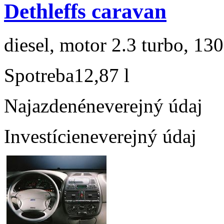
Dethleffs caravan
diesel, motor 2.3 turbo, 130
Spotreba
12,87 l
Najazdené
neverejný údaj
Investície
neverejný údaj