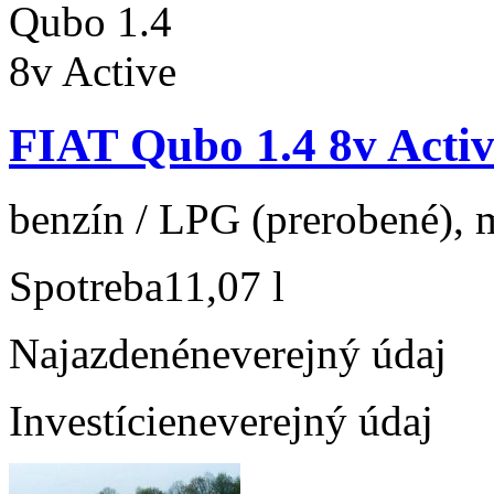
FIAT Qubo 1.4 8v Activ
benzín / LPG (prerobené), m
Spotreba
11,07 l
Najazdené
neverejný údaj
Investície
neverejný údaj