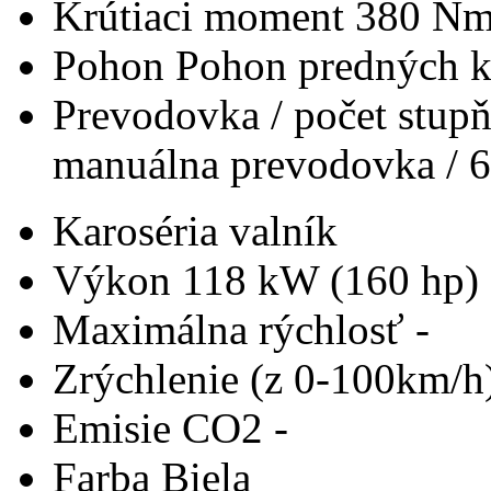
Krútiaci moment
380 N
Pohon
Pohon predných k
Prevodovka / počet stup
manuálna prevodovka / 6
Karoséria
valník
Výkon
118 kW (160 hp)
Maximálna rýchlosť
-
Zrýchlenie (z 0-100km/h
Emisie CO2
-
Farba
Biela