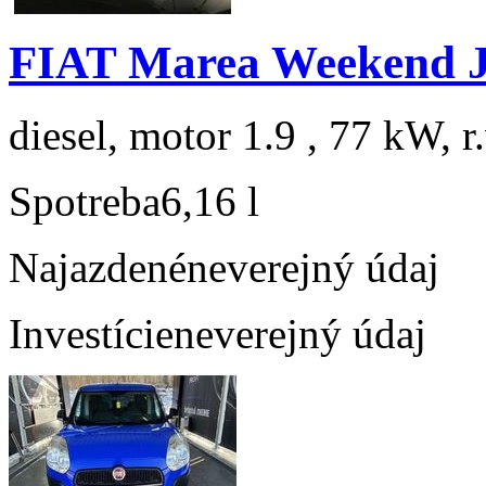
FIAT Marea Weekend 
diesel, motor 1.9 , 77 kW, r
Spotreba
6,16 l
Najazdené
neverejný údaj
Investície
neverejný údaj