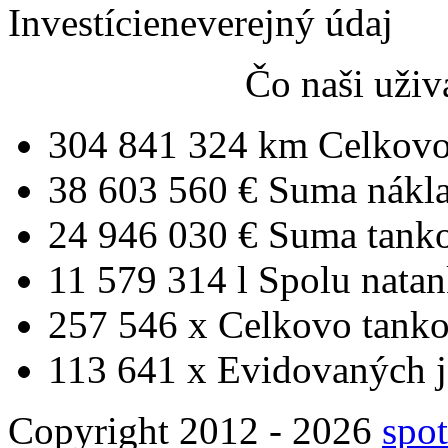
Investície
neverejný údaj
Čo naši uživ
304 841 324 km
Celkovo
38 603 560 €
Suma nákl
24 946 030 €
Suma tank
11 579 314 l
Spolu nata
257 546 x
Celkovo tanko
113 641 x
Evidovaných j
Copyright 2012 - 2026
spot