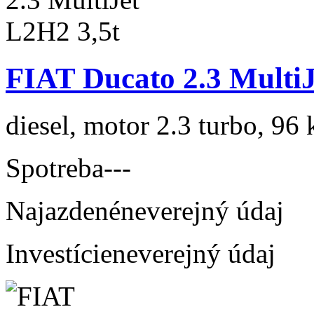
FIAT Ducato 2.3 MultiJ
diesel, motor 2.3 turbo, 96 
Spotreba
---
Najazdené
neverejný údaj
Investície
neverejný údaj