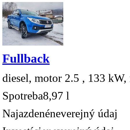
Fullback
diesel, motor 2.5 , 133 kW, 
Spotreba
8,97 l
Najazdené
neverejný údaj