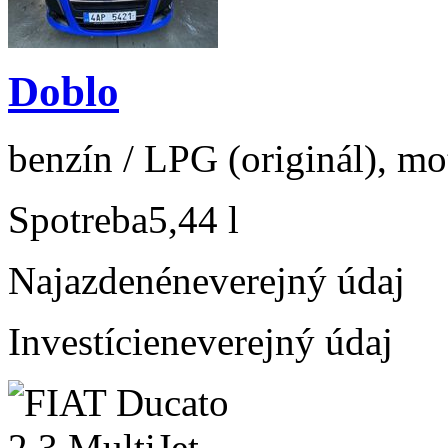
Doblo
benzín / LPG (originál), mo
Spotreba
5,44 l
Najazdené
neverejný údaj
Investície
neverejný údaj