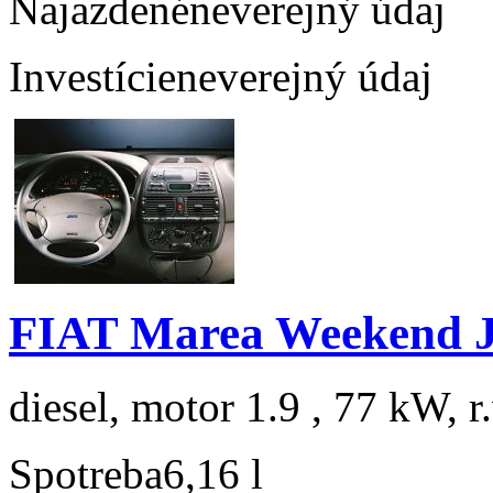
Najazdené
neverejný údaj
Investície
neverejný údaj
FIAT Marea Weekend 
diesel, motor 1.9 , 77 kW, r
Spotreba
6,16 l