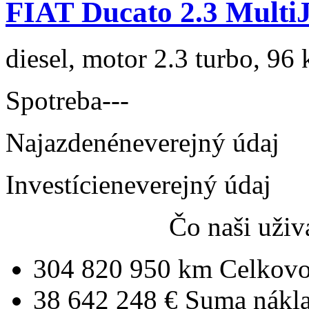
FIAT Ducato 2.3 MultiJ
diesel, motor 2.3 turbo, 96 
Spotreba
---
Najazdené
neverejný údaj
Investície
neverejný údaj
Čo naši uživ
304 820 950 km
Celkovo
38 642 248 €
Suma nákl