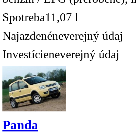
Spotreba
11,07 l
Najazdené
neverejný údaj
Investície
neverejný údaj
Panda