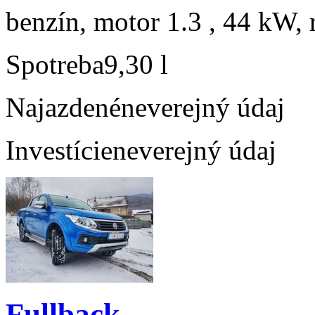
benzín, motor 1.3 , 44 kW, 
Spotreba
9,30 l
Najazdené
neverejný údaj
Investície
neverejný údaj
Fullback