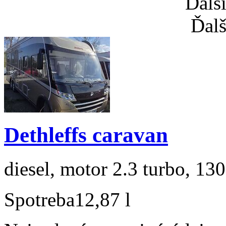
Ďalš
Ďalš
Dethleffs caravan
diesel, motor 2.3 turbo, 130
Spotreba
12,87 l