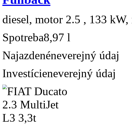
diesel, motor 2.5 , 133 kW, 
Spotreba
8,97 l
Najazdené
neverejný údaj
Investície
neverejný údaj