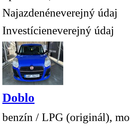
Najazdené
neverejný údaj
Investície
neverejný údaj
Doblo
benzín / LPG (originál), mo