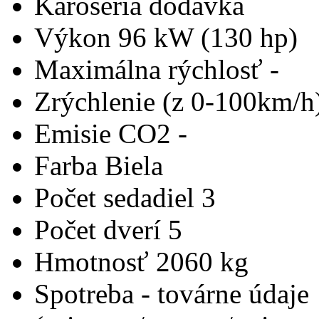
Karoséria
dodávka
Výkon
96 kW (130 hp)
Maximálna rýchlosť
-
Zrýchlenie (z 0-100km/h
Emisie CO2
-
Farba
Biela
Počet sedadiel
3
Počet dverí
5
Hmotnosť
2060 kg
Spotreba - továrne údaje