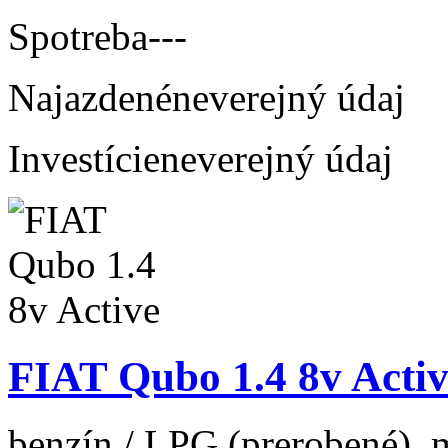
Spotreba
---
Najazdené
neverejný údaj
Investície
neverejný údaj
FIAT Qubo 1.4 8v Activ
benzín / LPG (prerobené), m