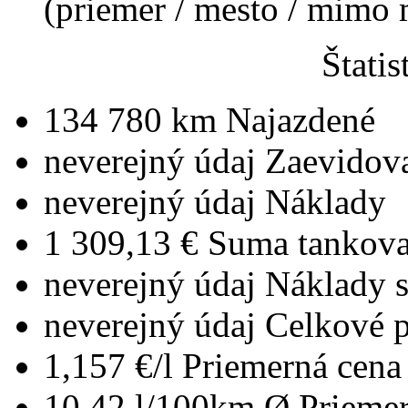
(priemer / mesto / mimo
Štatis
134 780 km
Najazdené
neverejný údaj
Zaevidov
neverejný údaj
Náklady
1 309,13 €
Suma tankova
neverejný údaj
Náklady 
neverejný údaj
Celkové 
1,157 €/l
Priemerná cena 
10,42 l/100km
Ø Priemer