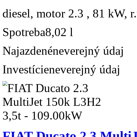
diesel, motor 2.3 , 81 kW, r
Spotreba
8,02 l
Najazdené
neverejný údaj
Investície
neverejný údaj
FIAT Ducato 2.3 MultiJ