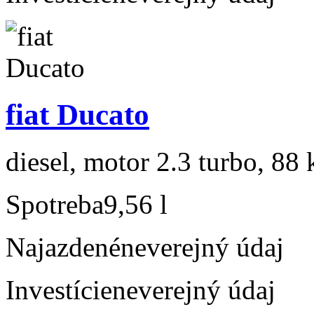
fiat Ducato
diesel, motor 2.3 turbo, 88 
Spotreba
9,56 l
Najazdené
neverejný údaj
Investície
neverejný údaj