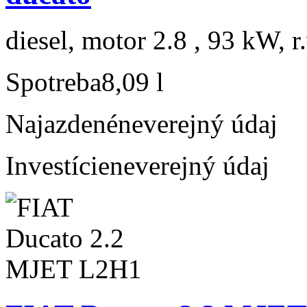
diesel, motor 2.8 , 93 kW, r
Spotreba
8,09 l
Najazdené
neverejný údaj
Investície
neverejný údaj