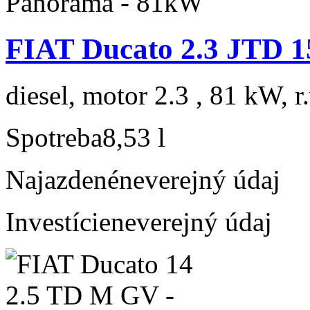
FIAT Ducato 2.3 JTD 
diesel, motor 2.3 , 81 kW, r
Spotreba
8,53 l
Najazdené
neverejný údaj
Investície
neverejný údaj