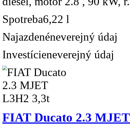
diesel, motor 2.8 , 90 kW, r
Spotreba
6,22 l
Najazdené
neverejný údaj
Investície
neverejný údaj
FIAT Ducato 2.3 MJET