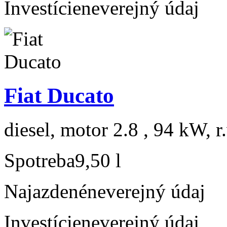
Investície
neverejný údaj
Fiat Ducato
diesel, motor 2.8 , 94 kW, r
Spotreba
9,50 l
Najazdené
neverejný údaj
Investície
neverejný údaj