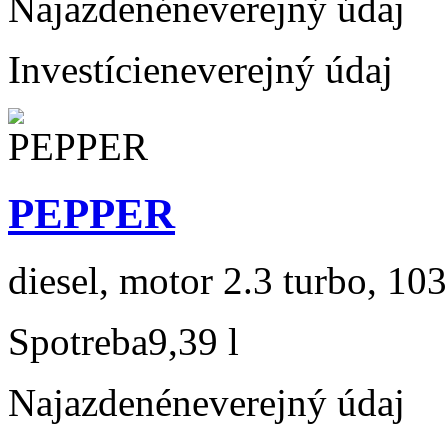
Najazdené
neverejný údaj
Investície
neverejný údaj
PEPPER
diesel, motor 2.3 turbo, 103
Spotreba
9,39 l
Najazdené
neverejný údaj