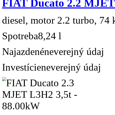
FIAT Ducato 2.2 MJE
diesel, motor 2.2 turbo, 74 
Spotreba
8,24 l
Najazdené
neverejný údaj
Investície
neverejný údaj