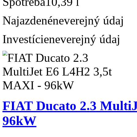
Spotreba
10,39 l
Najazdené
neverejný údaj
Investície
neverejný údaj
FIAT Ducato 2.3 Multi
96kW