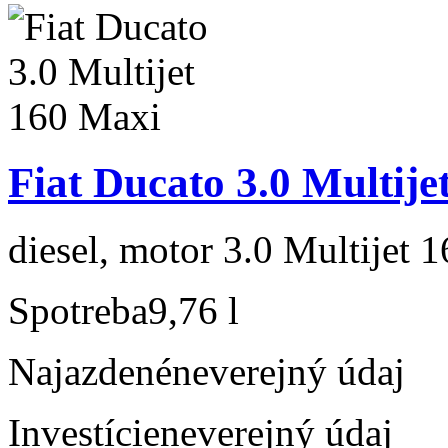
Fiat Ducato 3.0 Multije
diesel, motor 3.0 Multijet 
Spotreba
9,76 l
Najazdené
neverejný údaj
Investície
neverejný údaj