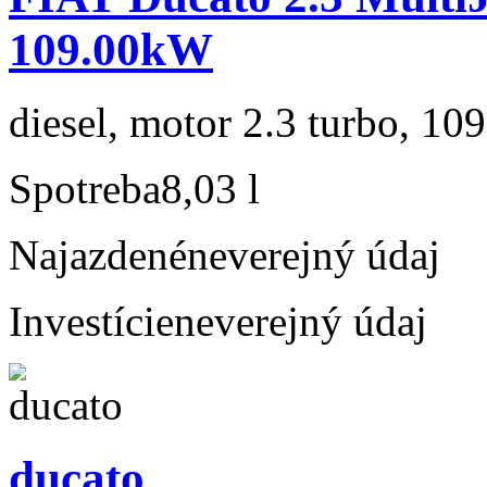
109.00kW
diesel, motor 2.3 turbo, 109
Spotreba
8,03 l
Najazdené
neverejný údaj
Investície
neverejný údaj
ducato