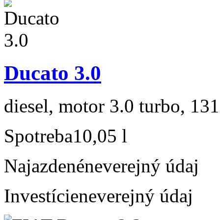
Ducato 3.0
diesel, motor 3.0 turbo, 131
Spotreba
10,05 l
Najazdené
neverejný údaj
Investície
neverejný údaj