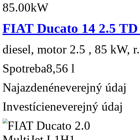
FIAT Ducato 14 2.5 T
diesel, motor 2.5 , 85 kW, r
Spotreba
8,56 l
Najazdené
neverejný údaj
Investície
neverejný údaj