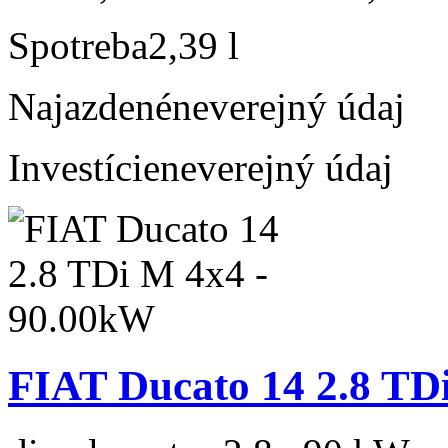
Spotreba
2,39 l
Najazdené
neverejný údaj
Investície
neverejný údaj
FIAT Ducato 14 2.8 TD