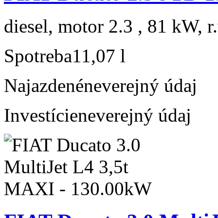
diesel, motor 2.3 , 81 kW, r
Spotreba
11,07 l
Najazdené
neverejný údaj
Investície
neverejný údaj