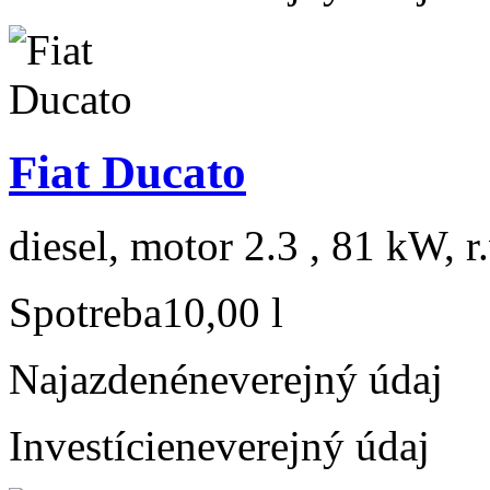
Fiat Ducato
diesel, motor 2.3 , 81 kW, r
Spotreba
10,00 l
Najazdené
neverejný údaj
Investície
neverejný údaj