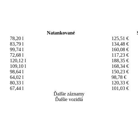
Natankované
78,20 l
125,51 €
83,79 l
134,48 €
99,74 l
160,08 €
72,68 l
117,23 €
120,12 l
188,35 €
109,10 l
168,34 €
98,64 l
150,23 €
64,02 l
98,78 €
80,33 l
120,33 €
67,44 l
101,03 €
Ďalšie záznamy
Ďalšie vozidlá