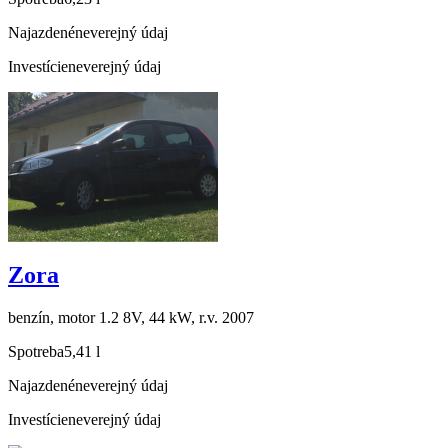
Najazdené
neverejný údaj
Investície
neverejný údaj
Zora
benzín, motor 1.2 8V, 44 kW, r.v. 2007
Spotreba
5,41 l
Najazdené
neverejný údaj
Investície
neverejný údaj