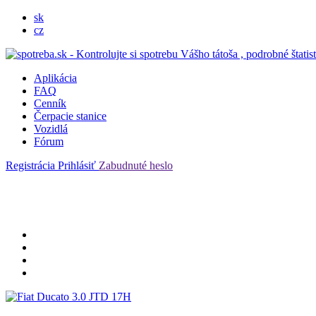
sk
cz
Aplikácia
FAQ
Cenník
Čerpacie stanice
Vozidlá
Fórum
Registrácia
Prihlásiť
Zabudnuté heslo