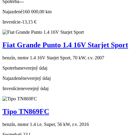
Spotreba
---
Najazdené
160 000,00 km
Investície
-13,15 €
Fiat Grande Punto 1.4 16V Starjet Sport
benzín, motor 1.4 16V Starjet Sport, 70 kW, r.v. 2007
Spotreba
neverejný údaj
Najazdené
neverejný údaj
Investície
neverejný údaj
Tipo TN869FC
benzín, motor 1.4 i.e. Super, 56 kW, r.v. 2016
Spotreba
6,23 l