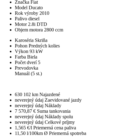
Značka
Fiat
Model
Ducato
Rok výroby
2010
Palivo
diesel
Motor
2.8i DTD
Objem motora
2800 ccm
Karoséria
Skriňa
Pohon
Predných kolies
Výkon
93 kW
Farba
Biela
Počet dverí
5
Prevodovka
Manuál (5 st.)
630 102 km
Najazdené
neverejný údaj
Zaevidované jazdy
neverejný údaj
Náklady
7 570,87 €
Suma tankovania
neverejný údaj
Náklady spolu
neverejný údaj
Celkové príjmy
1,565 €/l
Priemerná cena paliva
11,50 l/100km
Ø Priemerná spotreba